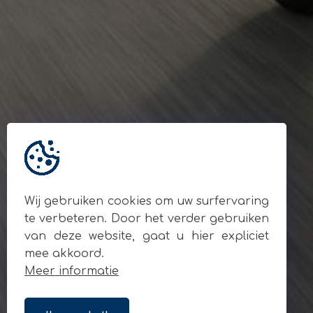
Gegevens
© Andy Motors 2026
BE 0795.049.810
Locatie
Ardooisesteenweg 280
8800 Roeselare
Contact
+32 477 93 55 90
info@andymotors.be
Wij gebruiken cookies om uw surfervaring
Volg ons op sociale media
te verbeteren. Door het verder gebruiken
van deze website, gaat u hier expliciet
mee akkoord.
Meer informatie