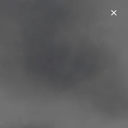
Boek een testrit...
Maxsym TL 508