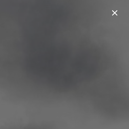
Boek een testrit...
Jet 4 RX