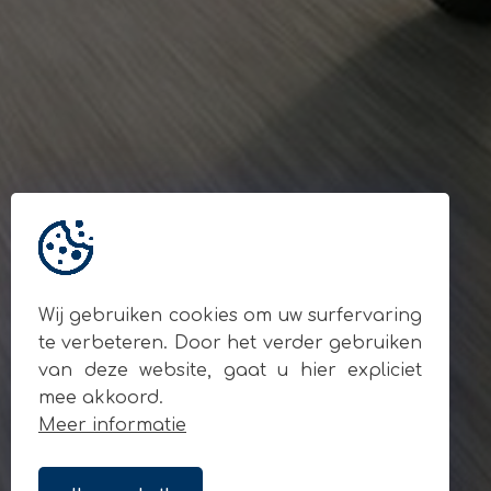
Gegevens
© Andy Motors 2026
BE 0795.049.810
Locatie
Ardooisesteenweg 280
8800 Roeselare
Contact
+32 477 93 55 90
info@andymotors.be
Wij gebruiken cookies om uw surfervaring
Volg ons op sociale media
te verbeteren. Door het verder gebruiken
van deze website, gaat u hier expliciet
mee akkoord.
Meer informatie