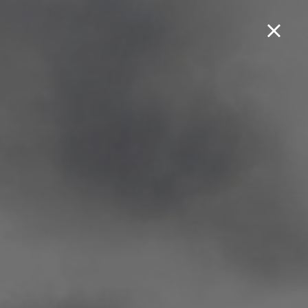
Boek een testrit...
NH-X 125 ABS