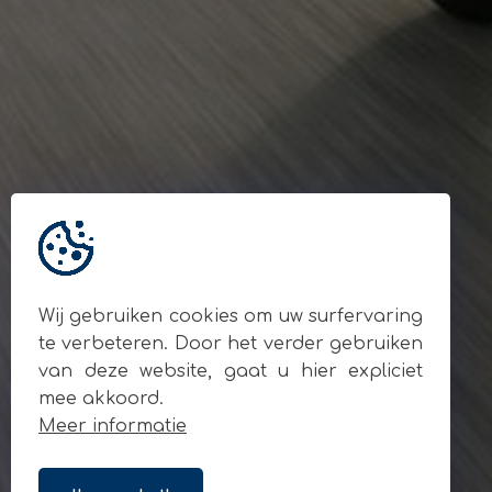
Gegevens
© Andy Motors 2026
BE 0795.049.810
Locatie
Ardooisesteenweg 280
8800 Roeselare
Contact
+32 477 93 55 90
info@andymotors.be
Wij gebruiken cookies om uw surfervaring
Volg ons op sociale media
te verbeteren. Door het verder gebruiken
van deze website, gaat u hier expliciet
mee akkoord.
Meer informatie