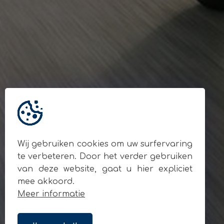
Gegevens
© Andy Motors 2026
BE 0795.049.810
Locatie
Ardooisesteenweg 280
8800 Roeselare
Contact
+32 477 93 55 90
info@andymotors.be
Wij gebruiken cookies om uw surfervaring
Volg ons op sociale media
te verbeteren. Door het verder gebruiken
van deze website, gaat u hier expliciet
mee akkoord.
Meer informatie