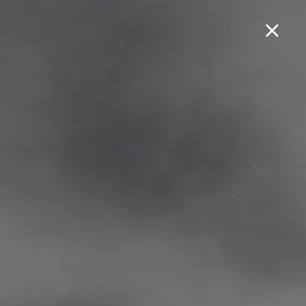
Boek een testrit...
Orbit III