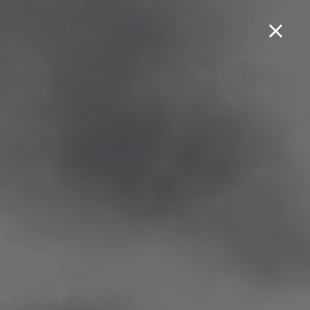
Boek een testrit...
Orbit III