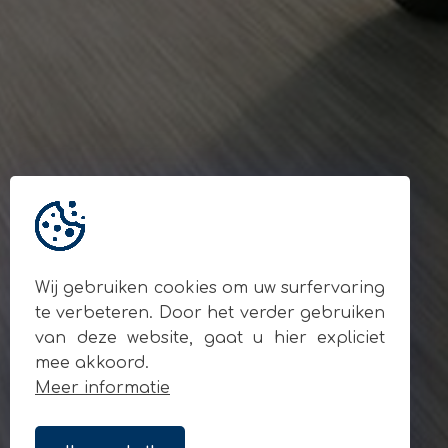
Gegevens
© Andy Motors 2026
BE 0795.049.810
Locatie
Ardooisesteenweg 280
8800 Roeselare
Contact
+32 477 93 55 90
info@andymotors.be
Wij gebruiken cookies om uw surfervaring
Volg ons op sociale media
te verbeteren. Door het verder gebruiken
van deze website, gaat u hier expliciet
mee akkoord.
Meer informatie