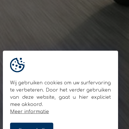
Gegevens
© Andy Motors 2026
BE 0795.049.810
Locatie
Ardooisesteenweg 280
8800 Roeselare
Contact
+32 477 93 55 90
info@andymotors.be
Wij gebruiken cookies om uw surfervaring
Volg ons op sociale media
te verbeteren. Door het verder gebruiken
van deze website, gaat u hier expliciet
mee akkoord.
Meer informatie