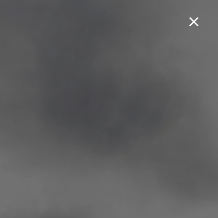
Boek een testrit...
Jet 4 RX