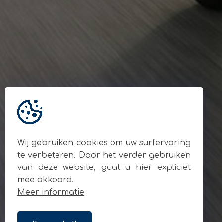
Gegevens
© Andy Motors 2026
BE 0795.049.810
Locatie
Ardooisesteenweg 280
8800 Roeselare
Contact
+32 477 93 55 90
info@andymotors.be
Wij gebruiken cookies om uw surfervaring
Volg ons op sociale media
te verbeteren. Door het verder gebruiken
van deze website, gaat u hier expliciet
mee akkoord.
Meer informatie