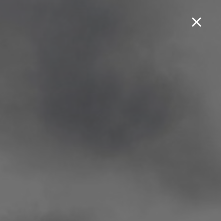
Boek een testrit...
Symphony 50 ST