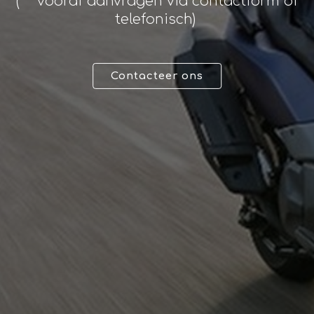
( ** vooraf aanvragen via contactform of
jouw een zorgeloos rijden
telefonisch)
Contacteer ons
Laat je verrassen door
onze passie
voor de motor
en techniek.
Gegevens
© Andy Motors 2026
BE 0795.049.810