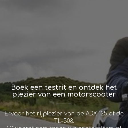
Andy motors behoud het recht af te wijken van de
prijs die hier geafficheerd wordt. We kunnen niet
verantwoordelijk gesteld worden voor eventuele
onjuistheden / discrepanties.
SILVER SM-RS
Upside down fork
Spoked wheels
Aluminium handlebar with progressive section
vorige
volgende
Boek een testrit en ontdek het
plezier van een motorscooter
Garantie
Ervaar het rijplezier van de ADX-125 of de
2 JAAR GARANTIE
TL-508.
Deze garantietijden bieden