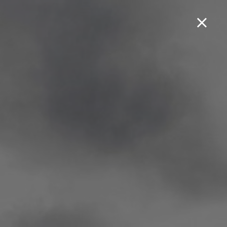
Boek een testrit...
50 SM-RS SILVER