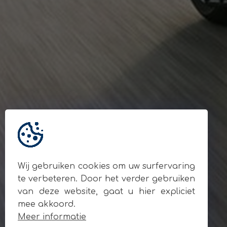
Gegevens
© Andy Motors 2026
BE 0795.049.810
Locatie
Ardooisesteenweg 280
8800 Roeselare
Contact
+32 477 93 55 90
info@andymotors.be
Wij gebruiken cookies om uw surfervaring
Volg ons op sociale media
te verbeteren. Door het verder gebruiken
van deze website, gaat u hier expliciet
mee akkoord.
Meer informatie