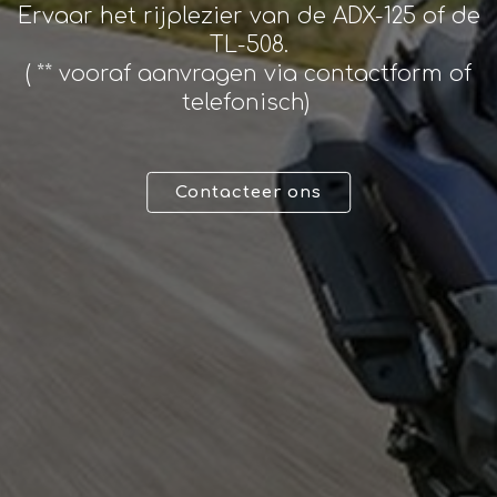
Ervaar het rijplezier van de ADX-125 of de
TL-508.
Garantie
( ** vooraf aanvragen via contactform of
telefonisch)
3 JAAR GARANTIE OF 30.000KM
Verlengde garantietijden
om zorgeloos te rijden
Contacteer ons
Laat je verrassen door
onze passie
voor de motor
en techniek.