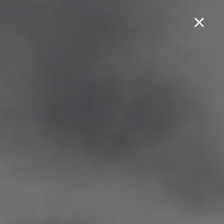
Boek een testrit...
Cruisym Alpha 300
TCS