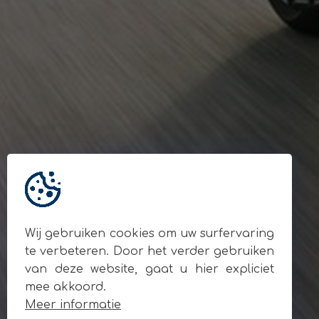
Gegevens
© Andy Motors 2026
BE 0795.049.810
Locatie
Ardooisesteenweg 280
8800 Roeselare
Contact
+32 477 93 55 90
info@andymotors.be
Wij gebruiken cookies om uw surfervaring
Volg ons op sociale media
te verbeteren. Door het verder gebruiken
van deze website, gaat u hier expliciet
mee akkoord.
Meer informatie