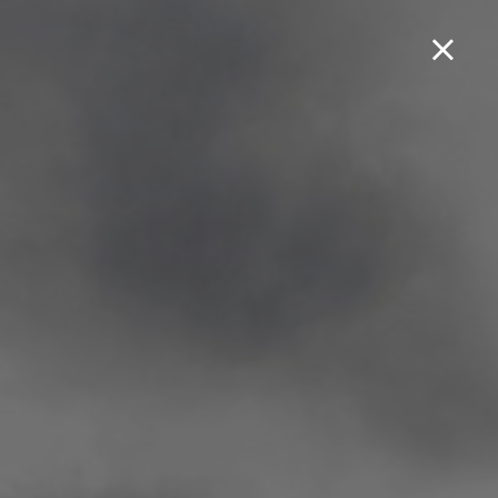
Boek een testrit...
Cruisym Alpha 300
TCS