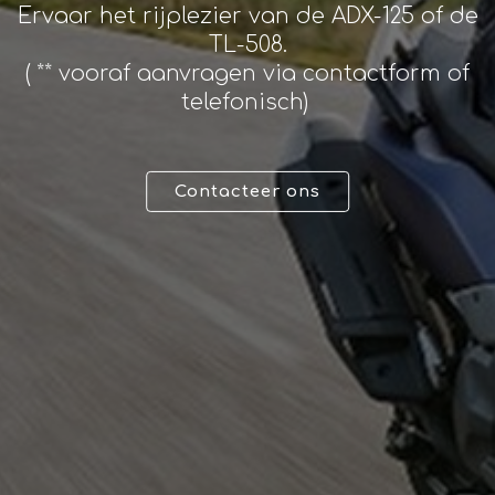
Ervaar het rijplezier van de ADX-125 of de
TL-508.
Garantie
( ** vooraf aanvragen via contactform of
telefonisch)
3 JAAR GARANTIE OF 30.000KM
Verlengde garantietijden
om zorgeloos te rijden
Contacteer ons
Laat je verrassen door
onze passie
voor de motor
en techniek.