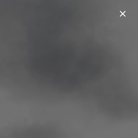
Boek een testrit...
50 SM-R SILVER